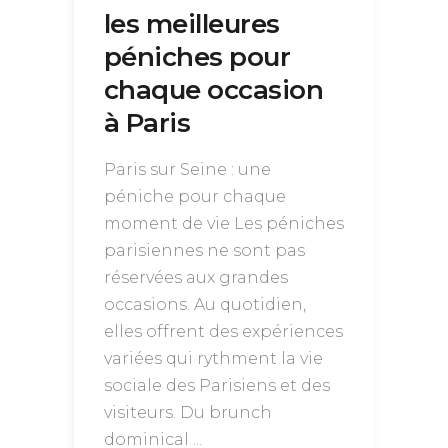
les meilleures
péniches pour
chaque occasion
à Paris
Paris sur Seine : une
péniche pour chaque
moment de vie Les péniches
parisiennes ne sont pas
réservées aux grandes
occasions. Au quotidien,
elles offrent des expériences
variées qui rythment la vie
sociale des Parisiens et des
visiteurs. Du brunch
dominical