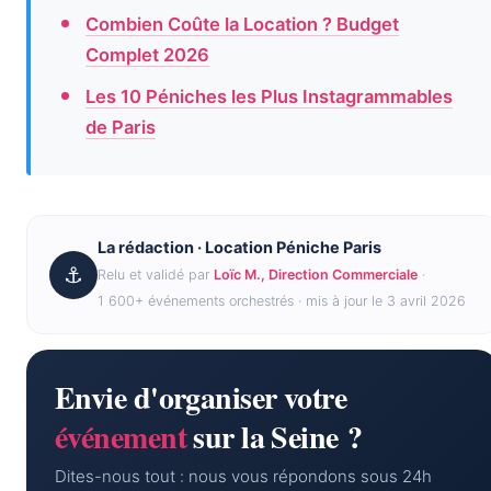
Combien Coûte la Location ? Budget
Complet 2026
Les 10 Péniches les Plus Instagrammables
de Paris
La rédaction · Location Péniche Paris
⚓
Relu et validé par
Loïc M., Direction Commerciale
·
1 600+ événements orchestrés · mis à jour le 3 avril 2026
Envie d'organiser votre
événement
sur la Seine ?
Dites-nous tout : nous vous répondons sous 24h