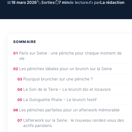
📅
18 mars 2026
🏷
Sorties
⏱
7 min
de lecture
✍ par
La rédaction
SOMMAIRE
Paris sur Seine : une péniche pour chaque moment de
01
vie
Les péniches idéales pour un brunch sur la Seine
02
Pourquoi bruncher sur une péniche ?
03
Le Son de la Terre – Le brunch bio et locavore
04
La Guinguette Pirate – Le brunch festif
05
Les péniches parfaites pour un afterwork mémorable
06
L’afterwork sur la Seine : le nouveau rendez-vous des
07
actifs parisiens