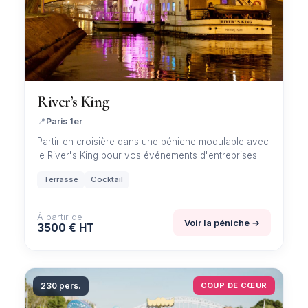
River’s King
📍
Paris 1er
Partir en croisière dans une péniche modulable avec
le River's King pour vos événements d'entreprises.
Terrasse
Cocktail
À partir de
Voir la péniche →
3500 € HT
230 pers.
COUP DE CŒUR