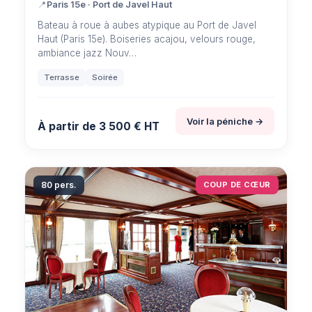
📍
Paris 15e · Port de Javel Haut
Bateau à roue à aubes atypique au Port de Javel
Haut (Paris 15e). Boiseries acajou, velours rouge,
ambiance jazz Nouv…
Terrasse
Soirée
Voir la péniche →
À partir de 3 500 € HT
80 pers.
COUP DE CŒUR