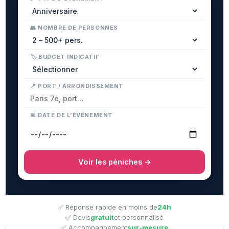
👥 NOMBRE DE PERSONNES
🏷 BUDGET INDICATIF
📍 PORT / ARRONDISSEMENT
📅 DATE DE L'ÉVÉNEMENT
Voir les péniches →
✅ Réponse rapide en moins de
24h
✅ Devis
gratuit
et personnalisé
✅ Accompagnement
sur-mesure