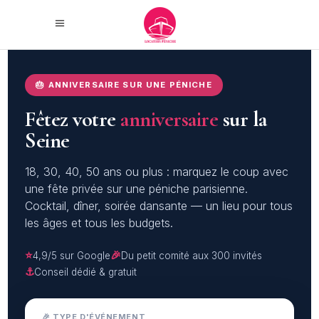
🎂 ANNIVERSAIRE SUR UNE PÉNICHE
Fêtez votre
anniversaire
sur la
Seine
18, 30, 40, 50 ans ou plus : marquez le coup avec
une fête privée sur une péniche parisienne.
Cocktail, dîner, soirée dansante — un lieu pour tous
les âges et tous les budgets.
⭐
🎉
4,9/5 sur Google
Du petit comité aux 300 invités
⚓
Conseil dédié & gratuit
🎉 TYPE D'ÉVÉNEMENT