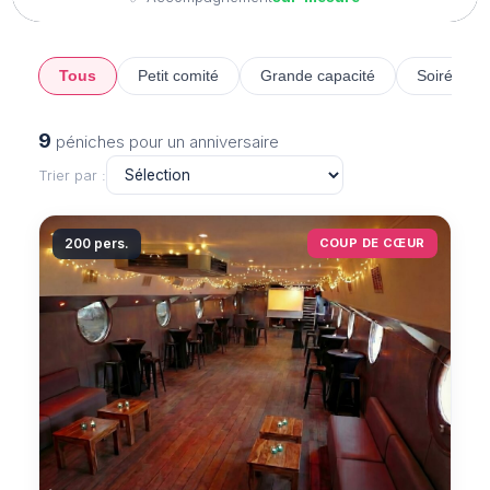
Tous
Petit comité
Grande capacité
Soirée da
9
péniches pour un anniversaire
Trier par :
200 pers.
COUP DE CŒUR