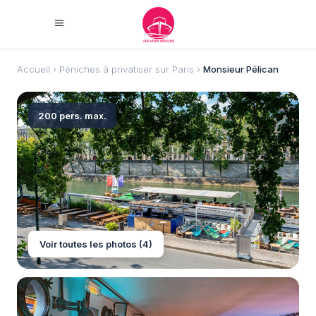
Accueil
›
Péniches à privatiser sur Paris
›
Monsieur Pélican
200 pers. max.
Voir toutes les photos (4)