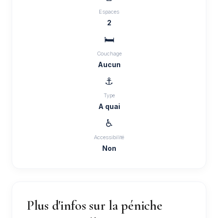
Espaces
2
🛏️
Couchage
Aucun
⚓
Type
A quai
♿
Accessibilité
Non
Plus d'infos sur la péniche