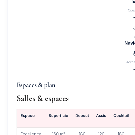

Cou
T
Navi
Access
Espaces & plan
Salles & espaces
Espace
Superficie
Debout
Assis
Cocktail
Excellence
160 m²
180
120
180