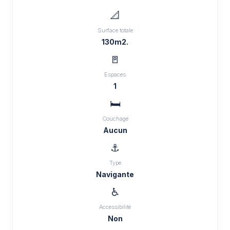
📐
Surface totale
130m2.
🚪
Espaces
1
🛏️
Couchage
Aucun
⚓
Type
Navigante
♿
Accessibilité
Non