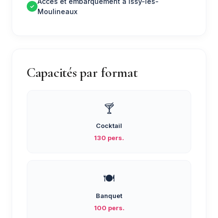
Accès et embarquement à Issy-les-
Moulineaux
Capacités par format
🍸
Cocktail
130 pers.
🍽️
Banquet
100 pers.