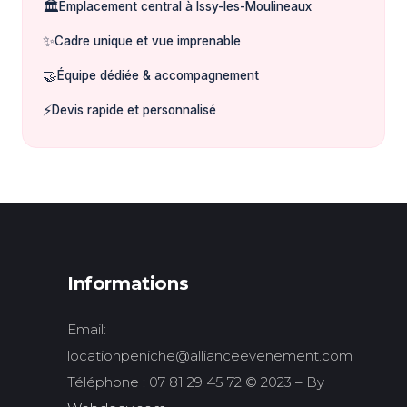
🏛️
Emplacement central à Issy-les-Moulineaux
✨
Cadre unique et vue imprenable
🤝
Équipe dédiée & accompagnement
⚡
Devis rapide et personnalisé
Informations
Email:
locationpeniche@allianceevenement.com
Téléphone : 07 81 29 45 72 © 2023 – By