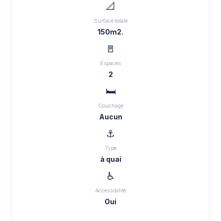
📐
Surface totale
150m2.
🚪
Espaces
2
🛏️
Couchage
Aucun
⚓
Type
à quai
♿
Accessibilité
Oui