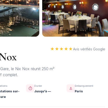
★★★★★
Avis vérifiés Google
 Nox
 Gare, le Nix Nox réunit 250 m²
if complet.
ations
Durée
Embarquement
⏱️
⚓
stations sur-
Jusqu'à —
Paris
ure