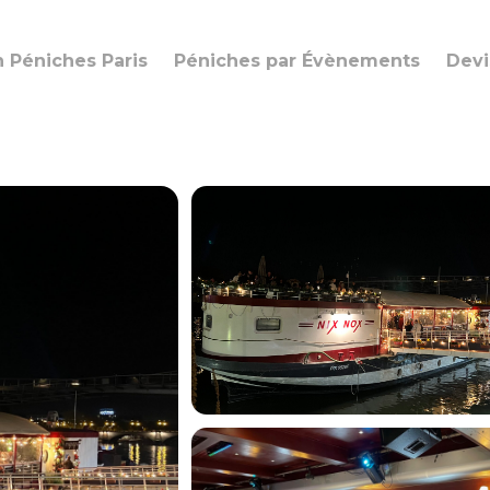
n Péniches Paris
Péniches par Évènements
Devi