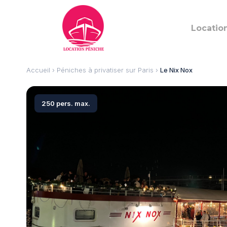
Locatio
Accueil
›
Péniches à privatiser sur Paris
›
Le Nix Nox
250 pers. max.