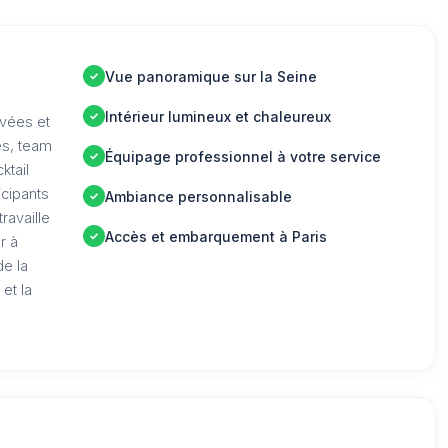
Vue panoramique sur la Seine
Intérieur lumineux et chaleureux
ivées et
es, team
Équipage professionnel à votre service
ktail
icipants
Ambiance personnalisable
ravaille
Accès et embarquement à Paris
r à
de la
 et la