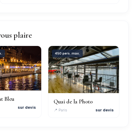
vous plaire
x.
450 pers. max.
t Bleu
Quai de la Photo
sur devis
📍 Paris
sur devis