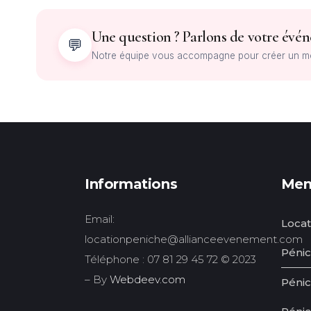
Une question ? Parlons de votre évé
💬
Notre équipe vous accompagne pour créer un mom
Informations
Men
Email:
Locat
locationpeniche@allianceevenement.com
Péni
Téléphone : 07 81 29 45 72 © 2023
– By
Webdeev.com
Pénic