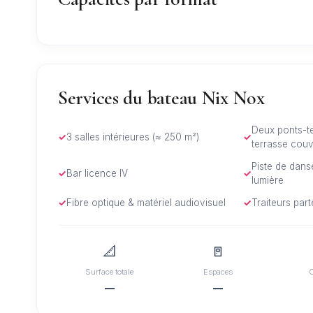
Services du bateau Nix Nox
Deux ponts-te
3 salles intérieures (≈ 250 m²)
terrasse couv
Piste de dans
Bar licence IV
lumière
Fibre optique & matériel audiovisuel
Traiteurs part
📐
🚪
Surface totale
Espaces
—
—