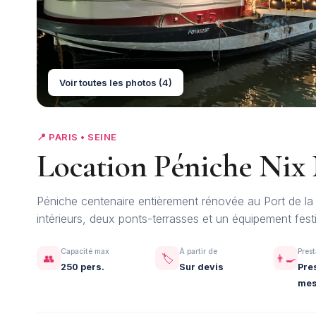
Voir toutes les photos (4)
📍 PARIS • SEINE
Location Péniche Nix
Péniche centenaire entièrement rénovée au Port de la
intérieurs, deux ponts-terrasses et un équipement fest
Capacité max
À partir de
Prest
👥
🏷️
👨‍🍳
250 pers.
Sur devis
Pre
mes