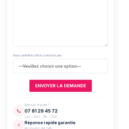
Vous préférez être contacté par :
Besoin d'aide ?
📞
07 81 29 45 72
Lun – Dim : 9h – 20h
Réponse rapide garantie
⚡
en moins de 24h