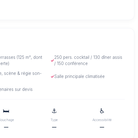
rrasses (125 m², dont
250 pers. cocktail / 130 dîner assis
erte)
/ 150 conférence
e, scène & régie son-
Salle principale climatisée
enaires sur devis
🛏️
⚓
♿
Couchage
Type
Accessibilité
—
—
—