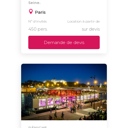
Seine.
Paris
Nº d'invités
Location à partir de
450 pers.
sur devis
Demande de devis
PÉNICHE