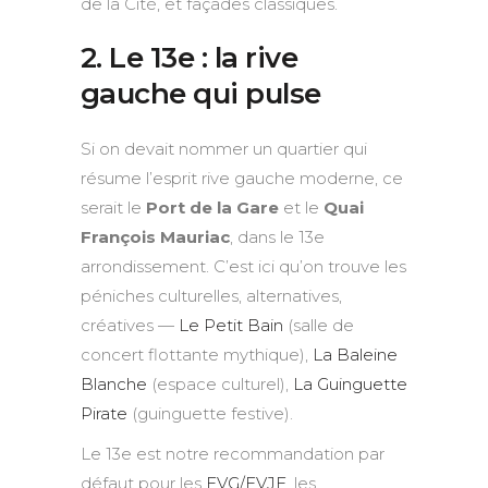
de la Cité, et façades classiques.
2. Le 13e : la rive
gauche qui pulse
Si on devait nommer un quartier qui
résume l’esprit rive gauche moderne, ce
serait le
Port de la Gare
et le
Quai
François Mauriac
, dans le 13e
arrondissement. C’est ici qu’on trouve les
péniches culturelles, alternatives,
créatives —
Le Petit Bain
(salle de
concert flottante mythique),
La Baleine
Blanche
(espace culturel),
La Guinguette
Pirate
(guinguette festive).
Le 13e est notre recommandation par
défaut pour les
EVG/EVJF
, les