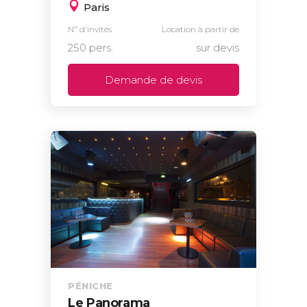
Paris
Nº d'invités
Location à partir de
250 pers.
sur devis
Demande de devis
PÉNICHE
Le Panorama