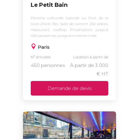
Le Petit Bain
Péniche culturelle hybride au Port de la
Gare (Paris 13e). Salle de concert 250 places,
restaurant, rooftop. Privatisation jusqu’à
450 personnes, programmation indé.
Paris
Nº d'invités
Location à partir de
450 personnes
À partir de 3 000
€ HT
Demande de devis