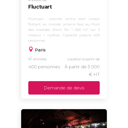
Fluctuart
Fluctuart : premier centre d’art urbain
flottant au monde, amarré face au Pont
des Invalides (Paris 7e). 1 000 m² sur 3
niveaux + rooftop. Capacité jusqu’à 400
personnes.
Paris
Nº d'invités
Location à partir de
400 personnes
À partir de 3 000
€ HT
Demande de devis