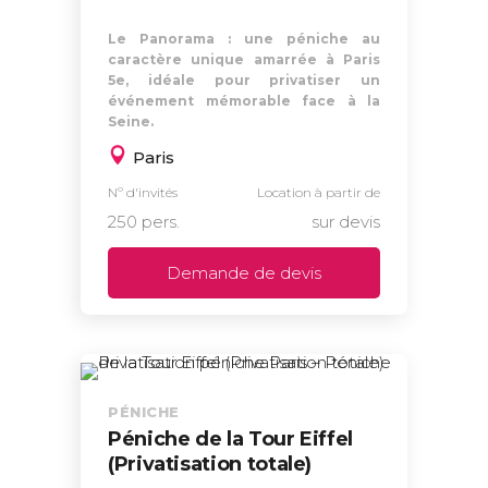
Le Panorama : une péniche au
caractère unique amarrée à Paris
5e, idéale pour privatiser un
événement mémorable face à la
Seine.
Paris
Nº d'invités
Location à partir de
250 pers.
sur devis
Demande de devis
PÉNICHE
Péniche de la Tour Eiffel
(Privatisation totale)