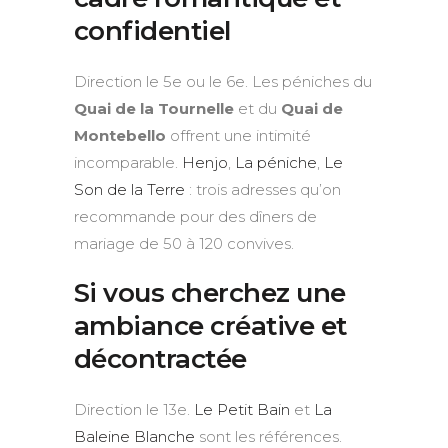
confidentiel
Direction le 5e ou le 6e. Les péniches du
Quai de la Tournelle
et du
Quai de
Montebello
offrent une intimité
incomparable.
Henjo
,
La péniche
,
Le
Son de la Terre
: trois adresses qu’on
recommande pour des dîners de
mariage de 50 à 120 convives.
Si vous cherchez une
ambiance créative et
décontractée
Direction le 13e.
Le Petit Bain
et
La
Baleine Blanche
sont les références.