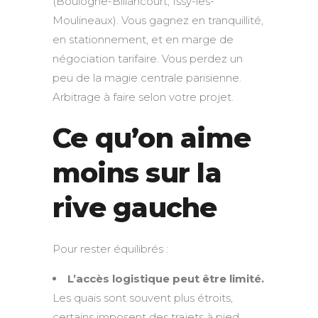
(Boulogne-Billancourt, Issy-les-
Moulineaux). Vous gagnez en tranquillité,
en stationnement, et en marge de
négociation tarifaire. Vous perdez un
peu de la magie centrale parisienne.
Arbitrage à faire selon votre projet.
Ce qu’on aime
moins sur la
rive gauche
Pour rester équilibrés :
L’accès logistique peut être limité.
Les quais sont souvent plus étroits,
certains imposent des trajets à pied