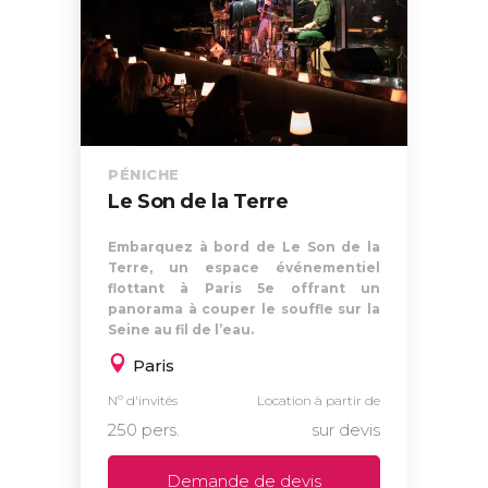
PÉNICHE
Le Son de la Terre
Embarquez à bord de Le Son de la
Terre, un espace événementiel
flottant à Paris 5e offrant un
panorama à couper le souffle sur la
Seine au fil de l’eau.
Paris
Nº d'invités
Location à partir de
250 pers.
sur devis
Demande de devis