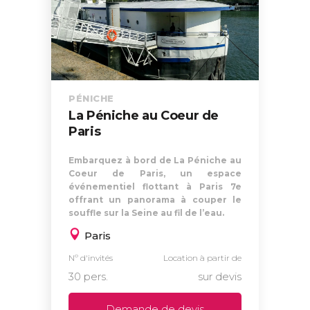
PÉNICHE
La Péniche au Coeur de
Paris
Embarquez à bord de La Péniche au
Coeur de Paris, un espace
événementiel flottant à Paris 7e
offrant un panorama à couper le
souffle sur la Seine au fil de l’eau.
Paris
Nº d'invités
Location à partir de
30 pers.
sur devis
Demande de devis