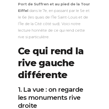
Port de Suffren et au pied de la Tour
Eiffel
dans le 7e, en passant par le 5e et
le 6e (les quais de l’Île Saint-Louis et de
l’Île de la Cité côté sud). Voici notre
lecture honnête de ce qui rend cette
rive si particulière.
Ce qui rend la
rive gauche
différente
1. La vue : on regarde
les monuments rive
droite