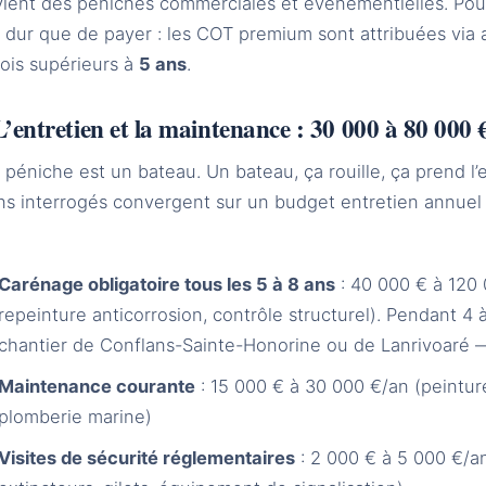
vient des péniches commerciales et événementielles. Pou
 dur que de payer : les COT premium sont attribuées via a
ois supérieurs à
5 ans
.
L’entretien et la maintenance : 30 000 à 80 000 
péniche est un bateau. Un bateau, ça rouille, ça prend l’ea
ns interrogés convergent sur un budget entretien annuel
Carénage obligatoire tous les 5 à 8 ans
: 40 000 € à 120 0
repeinture anticorrosion, contrôle structurel). Pendant 4
chantier de Conflans-Sainte-Honorine ou de Lanrivoaré 
Maintenance courante
: 15 000 € à 30 000 €/an (peinture,
plomberie marine)
Visites de sécurité réglementaires
: 2 000 € à 5 000 €/a