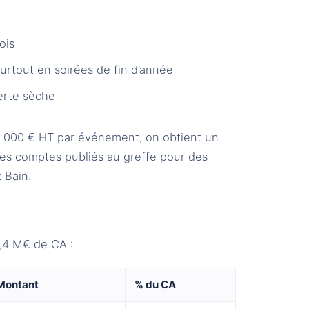
ois
urtout en soirées de fin d’année
erte sèche
 000 € HT par événement, on obtient un
 les comptes publiés au greffe pour des
 Bain.
1,4 M€ de CA :
Montant
% du CA