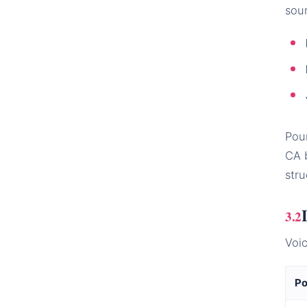
sour
Pou
CA 
str
Voi
Po