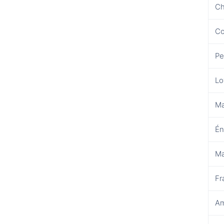
Ch
Co
Pe
Lo
Ma
Én
Ma
Fr
Am