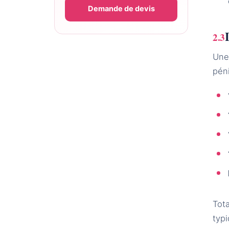
Demande de devis
Une
pén
Tot
typ