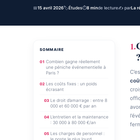
📅
15 avril 2026
🏷
Études
⏱
8 min
de lecture
✍ par
La r
SOMMAIRE
Combien gagne réellement
01
une péniche événementielle à
C’es
Paris ?
coû
Les coûts fixes : un poids
02
cro
écrasant
offi
Le droit d’amarrage : entre 8
03
000 et 60 000 € par an
avo
l’év
L’entretien et la maintenance
04
: 30 000 à 80 000 €/an
fer
Les charges de personnel :
05
le poste le plus lourd