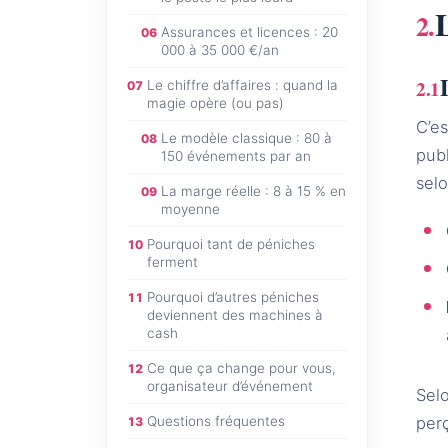
L
Assurances et licences : 20
06
000 à 35 000 €/an
Le chiffre d’affaires : quand la
07
magie opère (ou pas)
C’es
Le modèle classique : 80 à
08
publ
150 événements par an
selo
La marge réelle : 8 à 15 % en
09
moyenne
Pourquoi tant de péniches
10
ferment
Pourquoi d’autres péniches
11
deviennent des machines à
cash
Ce que ça change pour vous,
12
organisateur d’événement
Sel
Questions fréquentes
perç
13