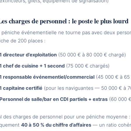
extincteurs, gilets, équipement de signalisation)
Les charges de personnel : le poste le plus lourd
 péniche événementielle ne tourne pas avec deux person
iche de 200 places :
1 directeur d’exploitation
(50 000 € à 80 000 € chargé)
1 chef de cuisine + 1 second
(75 000 € chargés)
1 responsable événementiel/commercial
(45 000 € à 65
1 capitaine certifié
(pour les naviguantes — 50 000 € à 7
Personnel de salle/bar en CDI partiels + extras
(60 000 €
al des charges de personnel pour une péniche moyenne 
iquement
40 à 50 % du chiffre d’affaires
— un ratio cohére