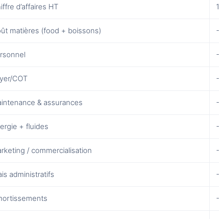
iffre d’affaires HT
ût matières (food + boissons)
rsonnel
yer/COT
intenance & assurances
ergie + fluides
rketing / commercialisation
ais administratifs
ortissements