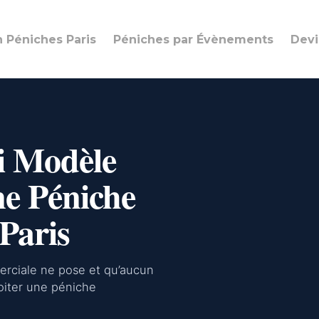
n Péniches Paris
Péniches par Évènements
Devi
i Modèle
e Péniche
Paris
erciale ne pose et qu’aucun
loiter une péniche