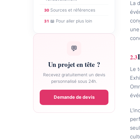
La d
Sources et références
30
évén
cong
📖 Pour aller plus loin
31
une
conc
💬
Un projet en tête ?
Le t
Recevez gratuitement un devis
Exhi
personnalisé sous 24h.
Omni
évén
Demande de devis
L’i
per
seul
cult