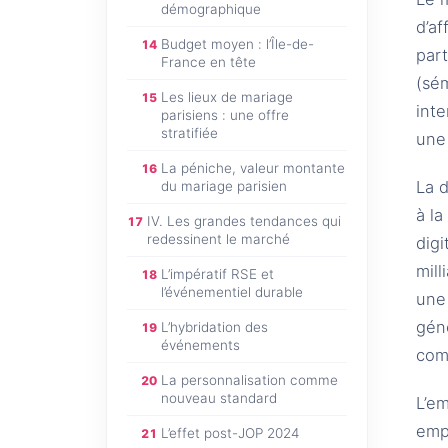
démographique
d’af
Budget moyen : l’Île-de-
14
par
France en tête
(sém
Les lieux de mariage
15
int
parisiens : une offre
stratifiée
une
La péniche, valeur montante
16
La d
du mariage parisien
à la
IV. Les grandes tendances qui
17
redessinent le marché
dig
mil
L’impératif RSE et
18
l’événementiel durable
une 
gén
L’hybridation des
19
événements
com
La personnalisation comme
20
nouveau standard
L’e
empl
L’effet post-JOP 2024
21