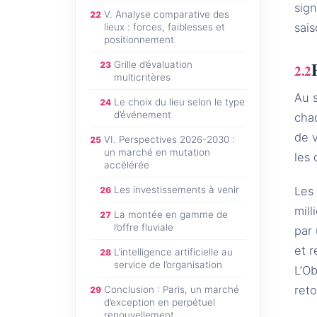
sign
V. Analyse comparative des
22
sais
lieux : forces, faiblesses et
positionnement
Grille d’évaluation
23
multicritères
Au s
Le choix du lieu selon le type
24
d’événement
chaq
de v
VI. Perspectives 2026-2030 :
25
un marché en mutation
les 
accélérée
Les investissements à venir
Les 
26
mil
La montée en gamme de
27
l’offre fluviale
par 
et r
L’intelligence artificielle au
28
service de l’organisation
L’Ob
ret
Conclusion : Paris, un marché
29
d’exception en perpétuel
renouvellement