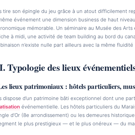
s tire son épingle du jeu grâce à un atout difficilement r
même événement une dimension business de haut niveau 
tronomique mémorable. Un séminaire au Musée des Arts et
che à midi, une activité de team building au bord du cana
inaison n’existe nulle part ailleurs avec la même fluidité 
I. Typologie des lieux événementiel
Les lieux patrimoniaux : hôtels particuliers, m
s dispose d’un patrimoine bâti exceptionnel dont une parti
atisation
événementielle. Les hôtels particuliers du Mara
angle d’Or (8e arrondissement) ou les demeures historiqu
segment le plus prestigieux — et le plus onéreux — du ma