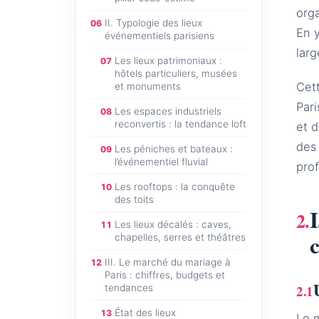
orga
II. Typologie des lieux
06
En y
événementiels parisiens
larg
Les lieux patrimoniaux :
07
hôtels particuliers, musées
Cet
et monuments
Pari
Les espaces industriels
08
reconvertis : la tendance loft
et 
des 
Les péniches et bateaux :
09
l’événementiel fluvial
pro
Les rooftops : la conquête
10
des toits
Les lieux décalés : caves,
11
chapelles, serres et théâtres
III. Le marché du mariage à
12
Paris : chiffres, budgets et
tendances
État des lieux
13
Le m