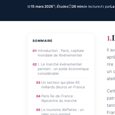
📅
15 mars 2026
🏷
Études
⏱
26 min
de lecture
✍ par
La
I
SOMMAIRE
Il s
Introduction : Paris, capitale
01
mondiale de l’événementiel
aprè
rire
I. Le marché événementiel
02
parisien : un poids économique
un c
considérable
atel
Un secteur qui pèse 65
03
milliards d’euros en France
Cet
Paris Île-de-France :
04
pat
l’épicentre du marché
tant
Le tourisme d’affaires : un
05
Fran
pilier sous-estimé