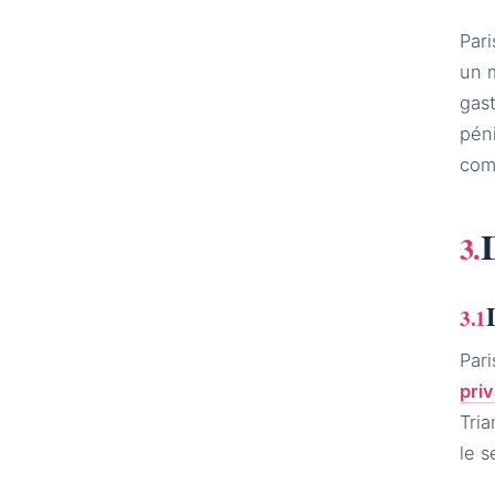
Pari
un 
gas
péni
comb
I
Pari
priv
Tri
le 