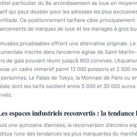
hôtel particulier du 8e arrondissement se loue en moyenn
arif qui peut doubler pour les adresses les plus exclusives
enfilade. Ce positionnement tarifaire cible principaleme
 lancements de marques de luxe et les mariages à gros bu
musées privatisables offrent une alternative originale. L
umentale inscrite dans l’ancienne église de Saint-Martin
rs de gala pouvant réunir jusqu’à 800 convives. L’Aquariu
pose un cadre immersif parmi 13 000 poissons et 2 500 mé
personnes. Le Palais de Tokyo, la Monnaie de Paris ou enc
ale dont les tarifs oscillent entre 5 000 et 30 000 euros 
rvés.
Les espaces industriels reconvertis : la tendance 
is une quinzaine d’années, la reconversion d’anciens esp
titue l’une des tendances les plus marquantes du marché 