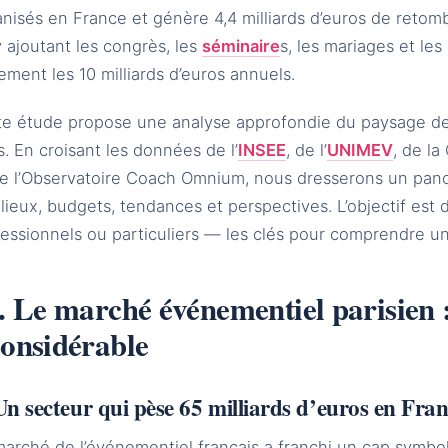
nisés en France et génère 4,4 milliards d’euros de retom
 ajoutant les congrès, les
séminaire
s, les mariages et le
ement les 10 milliards d’euros annuels.
te étude propose une analyse approfondie du paysage de
s. En croisant les données de l’
INSEE
, de l’
UNIMEV
, de la
de l’Observatoire Coach Omnium, nous dresserons un pano
lieux, budgets, tendances et perspectives. L’objectif est
fessionnels ou particuliers — les clés pour comprendre u
I. Le marché événementiel parisien
considérable
Un secteur qui pèse 65 milliards d’euros en Fra
arché de l’événementiel français a franchi un cap symbol