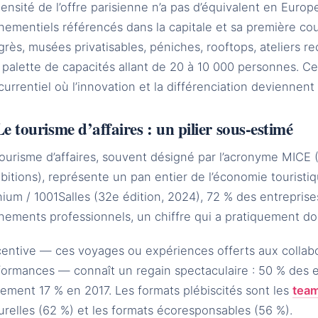
ensité de l’offre parisienne n’a pas d’équivalent en Europ
ementiels référencés dans la capitale et sa première cou
rès, musées privatisables, péniches, rooftops, ateliers r
 palette de capacités allant de 20 à 10 000 personnes. 
urrentiel où l’innovation et la différenciation deviennent 
Le tourisme d’affaires : un pilier sous-estimé
ourisme d’affaires, souvent désigné par l’acronyme MICE 
bitions), représente un pan entier de l’économie touristi
um / 1001Salles (32e édition, 2024), 72 % des entreprise
ements professionnels, un chiffre qui a pratiquement dou
ncentive — ces voyages ou expériences offerts aux collab
formances — connaît un regain spectaculaire : 50 % des e
ement 17 % en 2017. Les formats plébiscités sont les
team
urelles (62 %) et les formats écoresponsables (56 %).