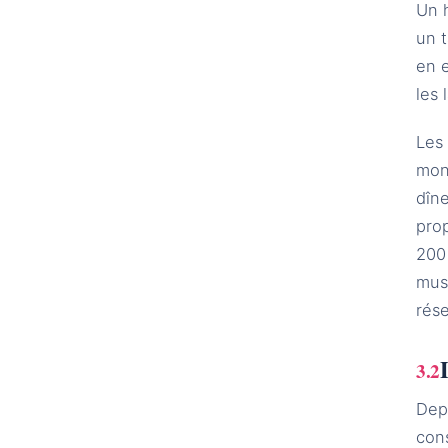
Un 
un t
en 
les
Les 
mon
dîne
pro
200 
musé
rése
Depu
cons