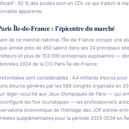
ificatif : 82 % des postes sont en CDI, ce qui traduit la ma
onnalité apparente.
Paris Île-de-France : l’épicentre du marché
ein de ce marché national, l’Île-de-France occupe une pl
ue année près de 450 salons dans ses 24 principaux sites 
isiteurs et plus de 103 000 entreprises exposantes — don
données 2024 de la CCI Paris Île-de-France.
retombées sont considérables : 4,4 milliards d’euros pour 
lions d’euros générés par les 589 congrès organisés en 2
un léger recul lié aux Jeux Olympiques de Paris — qui on
econfiguré les flux touristiques — les professionnels antic
servatoire économique de l’héritage des JOP estime entre 
ombées supplémentaires pour la période 2025-2034 en Îl