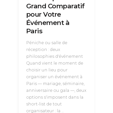
Grand Comparatif
pour Votre
Événement à
Paris
Péniche ou salle de
réception : deux
philosophies d'événement
Quand vient le moment de
choisir un lieu pour
organiser un événement à
Paris — mariage, séminaire,
anniversaire ou gala —, deux
options s'imposent dans la
short-list de tout
organisateur : la