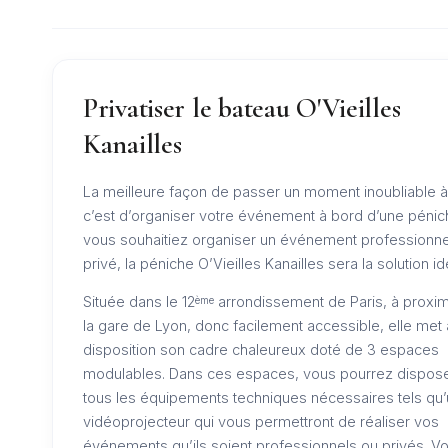
Privatiser le bateau O'Vieilles
Kanailles
La meilleure façon de passer un moment inoubliable à 
c’est d’organiser votre événement à bord d’une pénic
vous souhaitiez organiser un événement professionne
privé, la péniche O’Vieilles Kanailles sera la solution id
Située dans le 12
arrondissement de Paris, à proxim
ème
la gare de Lyon, donc facilement accessible, elle met 
disposition son cadre chaleureux doté de 3 espaces
modulables. Dans ces espaces, vous pourrez dispos
tous les équipements techniques nécessaires tels qu’
vidéoprojecteur qui vous permettront de réaliser vos
événements qu’ils soient professionnels ou privés. V