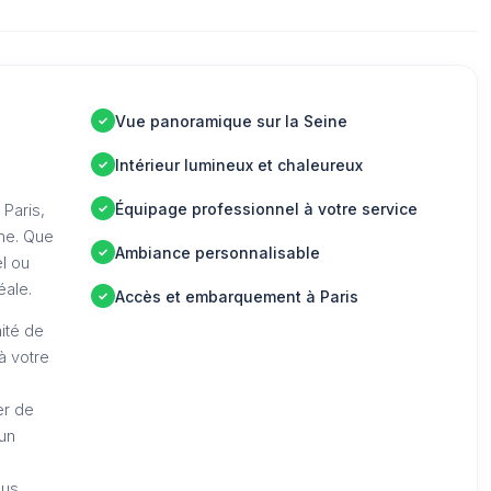
Vue panoramique sur la Seine
Intérieur lumineux et chaleureux
Équipage professionnel à votre service
Paris,
he. Que
Ambiance personnalisable
l ou
éale.
Accès et embarquement à Paris
ité de
à votre
er de
un
ous