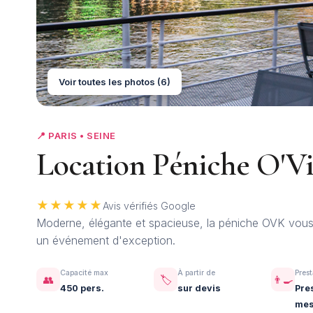
Voir toutes les photos (6)
📍 PARIS • SEINE
Location Péniche O'Vie
★★★★★
Avis vérifiés Google
Moderne, élégante et spacieuse, la péniche OVK vous 
un événement d'exception.
Capacité max
À partir de
Prest
👥
🏷️
👨‍🍳
450 pers.
sur devis
Pre
mes