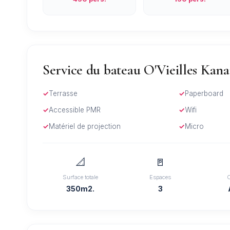
Service du bateau O'Vieilles Kanai
Terrasse
Paperboard
Accessible PMR
Wifi
Matériel de projection
Micro
📐
🚪
Surface totale
Espaces
350m2.
3