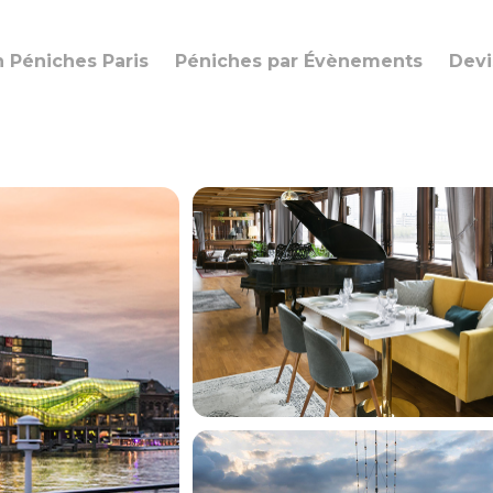
n Péniches Paris
Péniches par Évènements
Devi