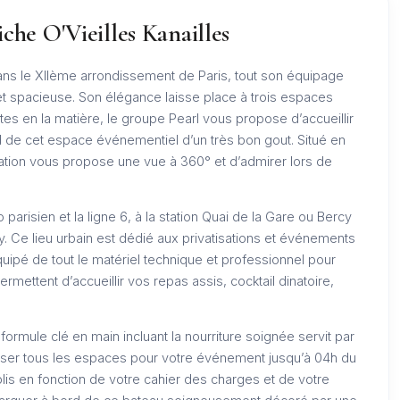
iche O'Vieilles Kanailles
dans le XIIème arrondissement de Paris, tout son équipage
 spacieuse. Son élégance laisse place à trois espaces
es en la matière, le groupe Pearl vous propose d’accueillir
 de cet espace événementiel d’un très bon gout. Situé en
cation vous propose une vue à 360° et d’admirer lors de
.
arisien et la ligne 6, à la station Quai de la Gare ou Bercy
cy. Ce lieu urbain est dédié aux privatisations et événements
ipé de tout le matériel technique et professionnel pour
mettent d’accueillir vos repas assis, cocktail dinatoire,
formule clé en main incluant la nourriture soignée servit par
vatiser tous les espaces pour votre événement jusqu’à 04h du
blis en fonction de votre cahier des charges et de votre