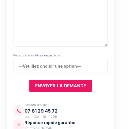
Vous préférez être contacté par :
Besoin d'aide ?
📞
07 81 29 45 72
Lun – Dim : 9h – 20h
Réponse rapide garantie
⚡
en moins de 24h