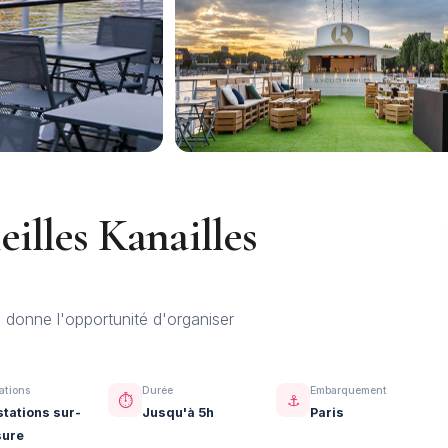
illes Kanailles
donne l'opportunité d'organiser
ations
Durée
Embarquement
⏱️
⚓
stations sur-
Jusqu'à 5h
Paris
ure