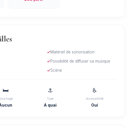
lles
Matériel de sonorisation
Possibilité de diffuser sa musique
Scène
🛏️
⚓
♿
Couchage
Type
Accessibilité
Aucun
A quai
Oui