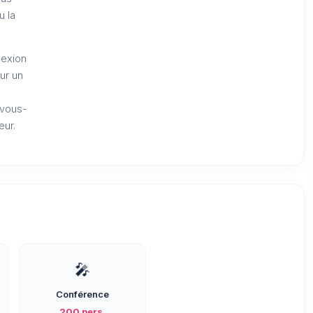
u la
nexion
ur un
r vous-
eur.
🎤
Conférence
200 pers.