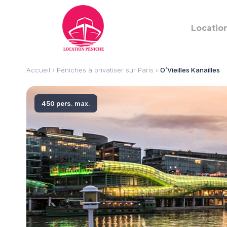
Locatio
Accueil
›
Péniches à privatiser sur Paris
›
O’Vieilles Kanailles
450 pers. max.