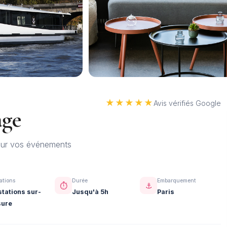
★★★★★
Avis vérifiés Google
age
pour vos événements
ations
Durée
Embarquement
⏱️
⚓
stations sur-
Jusqu'à 5h
Paris
ure