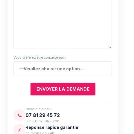
Vous préférez être contacté par :
Besoin d'aide ?
📞
07 81 29 45 72
Lun – Dim : 9h – 20h
Réponse rapide garantie
⚡
en moins de 24h