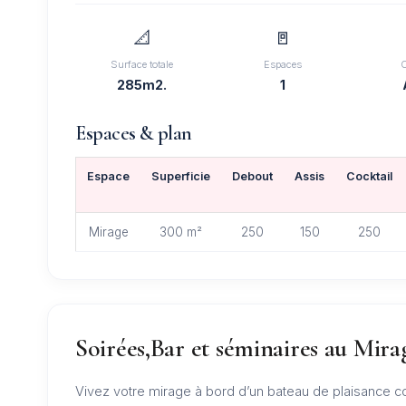
📐
🚪
Surface totale
Espaces
285m2.
1
Espaces & plan
Espace
Superficie
Debout
Assis
Cocktail
Mirage
300 m²
250
150
250
Soirées,Bar et séminaires au Mira
Vivez votre mirage à bord d’un bateau de plaisance con