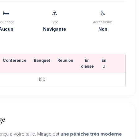
🛏️
⚓
♿
Couchage
Type
Accessibilité
Aucun
Navigante
Non
Conférence
Banquet
Réunion
En
En
classe
U
150
ge
çu à votre taille. Mirage est
une péniche très moderne