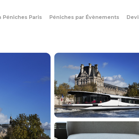
n Péniches Paris
Péniches par Évènements
Devi