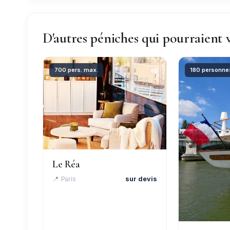
D'autres péniches qui pourraient 
700 pers. max.
180 personne
Le Réa
📍 Paris
sur devis