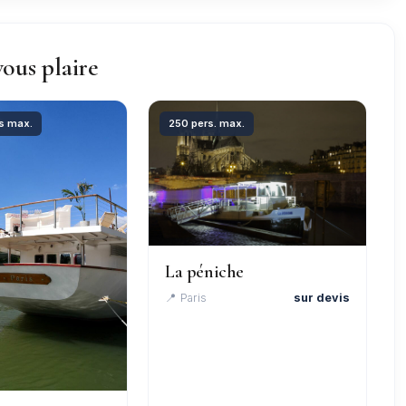
vous plaire
s max.
250 pers. max.
La péniche
📍 Paris
sur devis