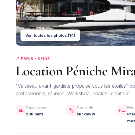
Voir toutes les photos (14)
📍 PARIS • SEINE
Location Péniche Mir
"Vaisseau avant-gardiste propulsé sous les étoiles" 
professionnel, réunion, Workshop, cocktail dînatoire.
Capacité max
À partir de
Prest
👥
🏷️
👨‍🍳
230 pers.
sur devis
Pre
mes