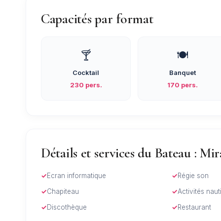
Capacités par format
🍸
🍽️
Cocktail
Banquet
230 pers.
170 pers.
Détails et services du Bateau : Mi
Ecran informatique
Régie son
Chapiteau
Activités nau
Discothèque
Restaurant