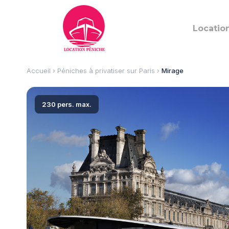
Locatio
Accueil
›
Péniches à privatiser sur Paris
›
Mirage
230 pers. max.