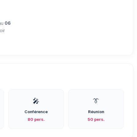
n
 au
06
oir
🎤
👔
Conférence
Réunion
80 pers.
50 pers.