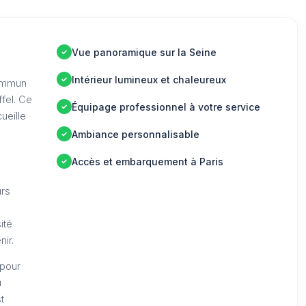
Vue panoramique sur la Seine
Intérieur lumineux et chaleureux
commun
ffel. Ce
Équipage professionnel à votre service
ueille
Ambiance personnalisable
Accès et embarquement à Paris
urs
ité
ir.
 pour
u
t