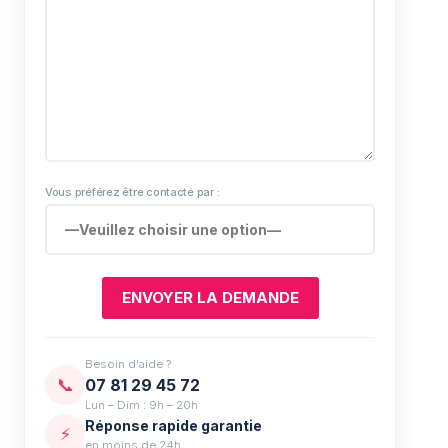
Vous préférez être contacté par :
Besoin d'aide ?
📞
07 81 29 45 72
Lun – Dim : 9h – 20h
Réponse rapide garantie
⚡
en moins de 24h