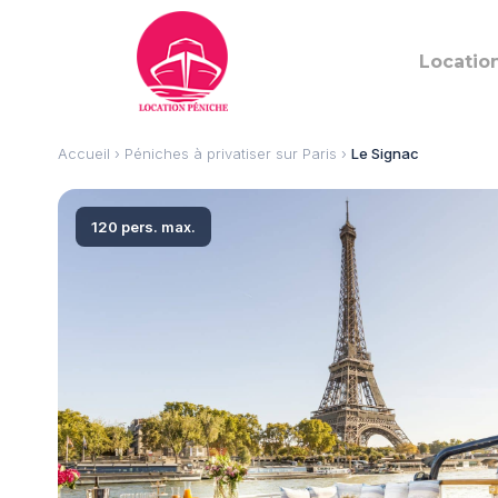
Locatio
Accueil
›
Péniches à privatiser sur Paris
›
Le Signac
120 pers. max.