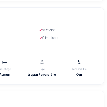
Vestiaire
Climatisation
🛏️
⚓
♿
Couchage
Type
Accessibilité
Aucun
à quai / croisière
Oui