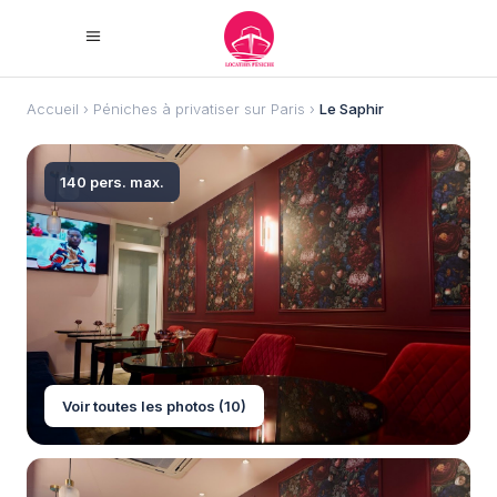
Accueil
›
Péniches à privatiser sur Paris
›
Le Saphir
140 pers. max.
Voir toutes les photos (10)