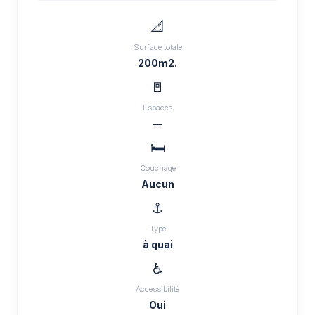
📐
Surface totale
200m2.
🚪
Espaces
—
🛏️
Couchage
Aucun
⚓
Type
à quai
♿
Accessibilité
Oui