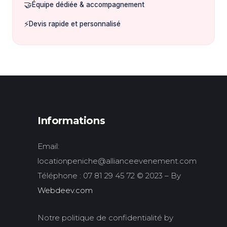
🤝
Équipe dédiée & accompagnement
⚡
Devis rapide et personnalisé
Informations
Email:
locationpeniche@allianceevenement.com
Téléphone : 07 81 29 45 72 © 2023 – By
Webdeev.com
Notre politique de confidentialité by