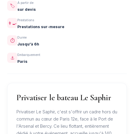
À partir de
🏷️
sur devis
Prestations
👨‍🍳
Prestations sur-mesure
Durée
⏱️
Jusqu'à 6h
Embarquement
⚓
Paris
Privatiser le bateau Le Saphir
Privatiser Le Saphir, c'est s'offrir un cadre hors du
commun au cœur de Paris 12e, face à le Port de
l'Arsenal et Bercy. Ce lieu flottant, entièrement
dédié à votre événement, accueille jusqu'à 140