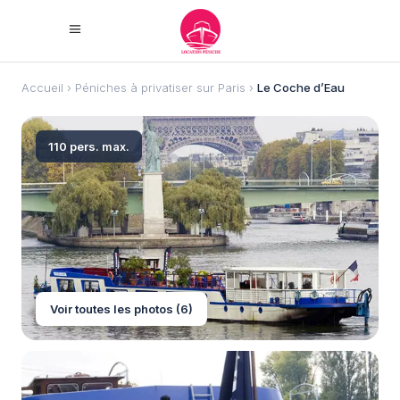
Accueil
›
Péniches à privatiser sur Paris
›
Le Coche d’Eau
110 pers. max.
Voir toutes les photos (6)