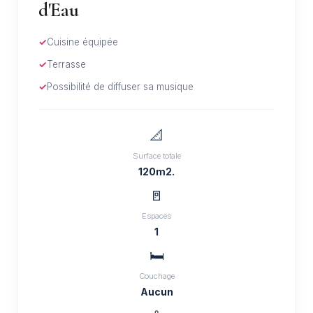
d'Eau
Cuisine équipée
Terrasse
Possibilité de diffuser sa musique
📐
Surface totale
120m2.
🚪
Espaces
1
🛏️
Couchage
Aucun