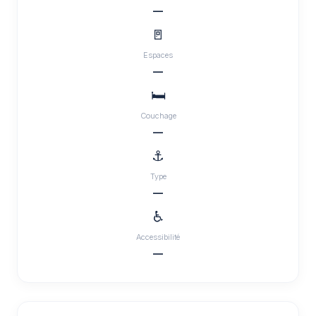
—
🚪
Espaces
—
🛏️
Couchage
—
⚓
Type
—
♿
Accessibilité
—