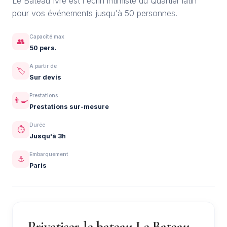
Le Bateau Ivre est l'écrin intimiste du Quartier latin
pour vos événements jusqu'à 50 personnes.
Capacité max
👥
50 pers.
À partir de
🏷️
Sur devis
Prestations
👨‍🍳
Prestations sur-mesure
Durée
⏱️
Jusqu'à 3h
Embarquement
⚓
Paris
Privatiser le bateau Le Bateau