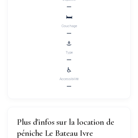
—
🛏️
Couchage
—
⚓
Type
—
♿
Accessibilité
—
Plus d'infos sur la location de
péniche Le Bateau Ivre