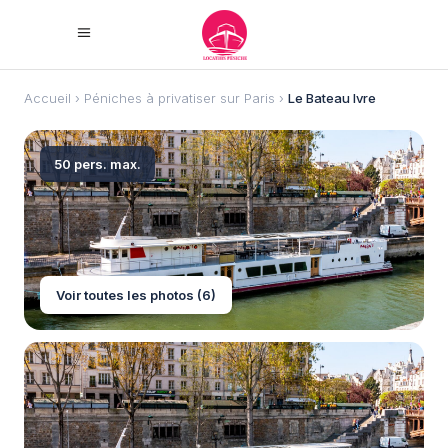
Accueil
›
Péniches à privatiser sur Paris
›
Le Bateau Ivre
50 pers. max.
Voir toutes les photos (6)