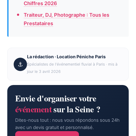
Chiffres 2026
Traiteur, DJ, Photographe : Tous les
Prestataires
La rédaction · Location Péniche Paris
⚓
Spécialistes de l'événementiel fluvial à Paris · mis à
jour le 3 avril 2026
Envie d'organiser votre
événement
sur la Seine ?
Dites-nous tout : nous vous répondons sous 24h
avec un devis gratuit et personnalisé.